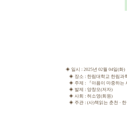
◈
일시
: 2025
년
02
월
04
일
(
화
)
◈
장소
:
한림대학교 한림과
◈
주제
:
『
아픔이 마중하는
◈
발제
:
양창모
(
저자
)
◈
사회
:
허소영
(
회원
)
◈
주관
: (
사
)
책읽는 춘천
·
한