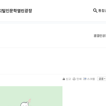
지털인문학
열린광장
통합
홈
열린광
신고
인쇄
스크랩