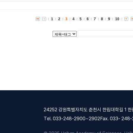
1
2
3
4
5
6
7
8
9
10
24252 강원특별자치도 춘천시 한림대학길 1 
Tel. 033-248-2900~2902
Fax. 033- 248