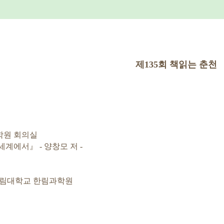
제
135
회 책읽는 춘천
학원 회의실
 세계에서
』
-
양창모 저
-
림대학교 한림과학원