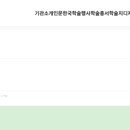
기관소개
인문한국
학술행사
학술총서
학술지
디
1799