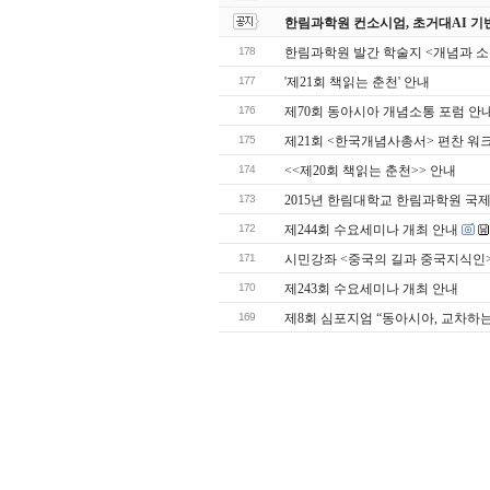
한림과학원 컨소시엄, 초거대AI 기
178
한림과학원 발간 학술지 <개념과 
177
'제21회 책읽는 춘천' 안내
176
제70회 동아시아 개념소통 포럼 안
175
제21회 <한국개념사총서> 편찬 워
174
<<제20회 책읽는 춘천>> 안내
173
2015년 한림대학교 한림과학원 국
172
제244회 수요세미나 개최 안내
171
시민강좌 <중국의 길과 중국지식인
170
제243회 수요세미나 개최 안내
169
제8회 심포지엄 “동아시아, 교차하는