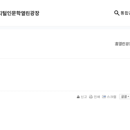
지털인문학
열린광장
통합
홈
열린광
신고
인쇄
스크랩