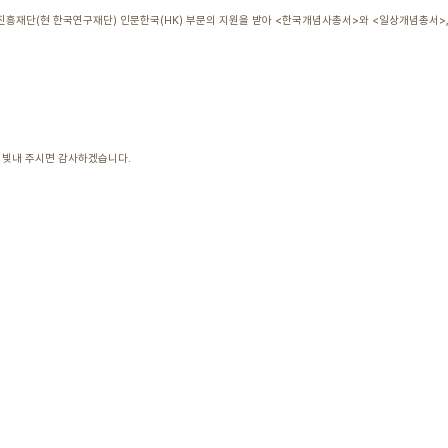
진흥재단(현 한국연구재단) 인문한국(HK) 부문의 지원을 받아 <한국개념사총서>와 <일상개념총서>,
를 빛내 주시면 감사하겠습니다.