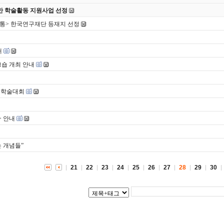
반 학술활동 지원사업 선정
소통> 한국연구재단 등재지 선정
내
크숍 개최 안내
제학술대회
> 안내
 개념들”
21
22
23
24
25
26
27
28
29
30