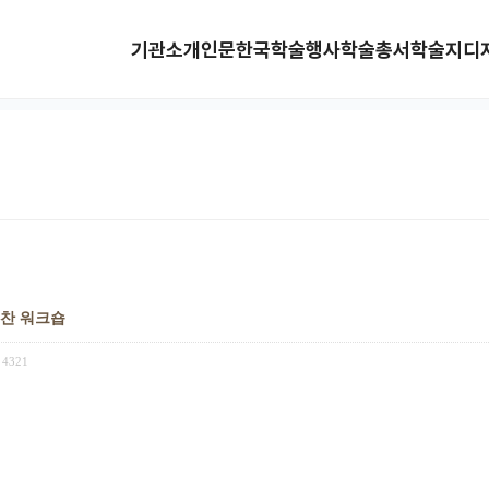
기관소개
인문한국
학술행사
학술총서
학술지
디
편찬 워크숍
4321