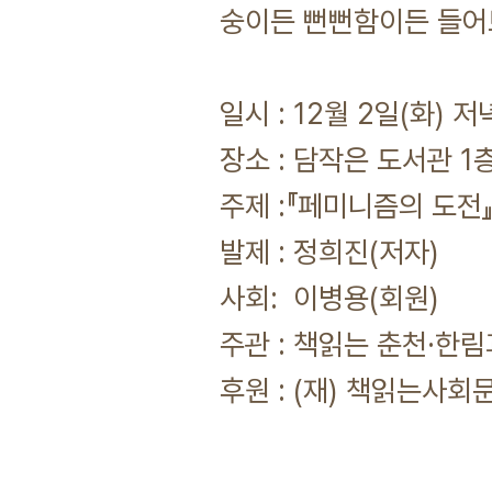
숭이든 뻔뻔함이든 들어
일시 : 12월 2일(화) 
장소 : 담작은 도서관 1층
주제 :『페미니즘의 도전』
발제 : 정희진(저자)
사회: 이병용(회원)
주관 : 책읽는 춘천·한
후원 : (재) 책읽는사