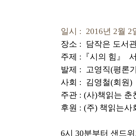
일시
: 2016년 2
월 2
장소
:
담작은 도서
주제
:
『시의 힘
』
서
발제
: 고영직
(평론
사회
:
김영철
(
회원
)
주관
: (사)
책읽는 춘
후원
: (주
)
책읽는사
6
시
30
분부터 샌드위