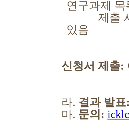
연구과제 목
제출 서류에
있음
신청서 제출
:
라
.
결과 발표
마
.
문의
:
ickl