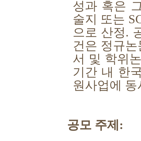
성과 혹은 
술지 또는
S
으로 산정
.
건은 정규
서 및 학위
기간 내 한
원사업에 동
공모 주제
: