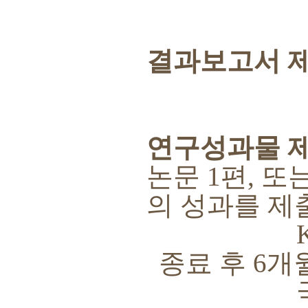
결과보고서 
연구성과물 
논문
1
편
,
또
의 성과를 제
KC
종료 후
6
개
국제전문학