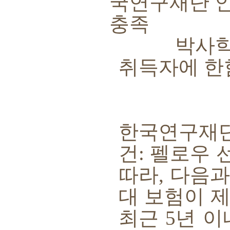
국연구재단 
충족
박사학위
취득자에 한
한국연구재단
건
:
펠로우 
따라
,
다음과
대 보험이 
최근
5
년 이