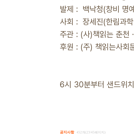
발제 : 백낙청(창비 명
사회 : 장세진(한림과학
주관 : (사)책읽는 춘천
후원 : (주) 책읽는사
6시 30분부터 샌드위치
공지사항
452개(23/45페이지)