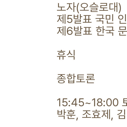
노자(오슬로대)
제5발표 국민 인
제6발표 한국 
휴식
종합토론
15:45~18:00
박훈, 조효제, 