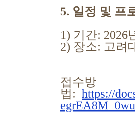
5. 일정 및 
1) 기간: 202
2) 장소: 
접수방
법:
https://d
egrEA8M_0wuo/