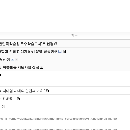
제목
 대한민국학술원 우수학술도서'로 선정
대학과 손잡고 디지털AI 문명 공동연구
속 선정
반 학술활동 지원사업 선정
 패러다임 시대의 인간과 가치”
수 초빙공고
선정
red in
/home/website/hallymdnjs/public_html/_core/function/sys.func.php
on line
95
red in
/home/website/hallymdnjs/public_html/_core/function/sys.func.php
on line
95