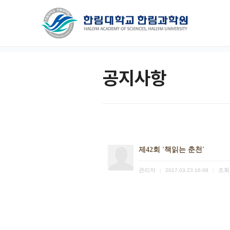
공지사항
제42회 '책읽는 춘천'
관리자
조회
|
2017.03.23 16:08
|