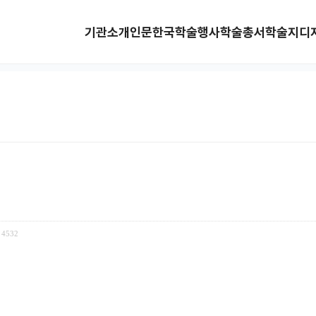
기관소개
인문한국
학술행사
학술총서
학술지
디
4532