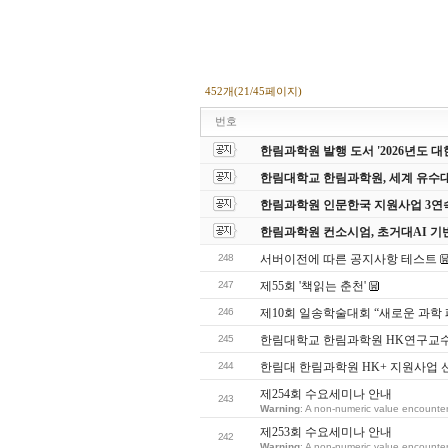
452개(21/45페이지)
번호
한림과학원 발행 도서 '2026년도
한림대학교 한림과학원, 세계 유수
한림과학원 인문한국 지원사업 3연
한림과학원 컨소시엄, 초거대AI 기
248
서버이전에 따른 공지사항 테스트
247
제55회 '책읽는 춘천'
246
제10회 일송학술대회 “새로운 과학
245
한림대학교 한림과학원 HK연구교
244
한림대 한림과학원 HK+ 지원사업 
제254회 수요세미나 안내
243
Warning
: A non-numeric value encounte
제253회 수요세미나 안내
242
Warning
: A non-numeric value encounte