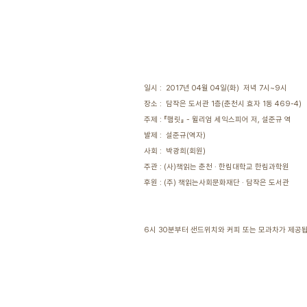
일시 : 2017년 04월 04일(화) 저녁 7시~9시
장소 : 담작은 도서관 1층(춘천시 효자 1동 469-4)
주제 : 『햄릿』 - 윌리엄 세익스피어 저, 설준규 역
발제 : 설준규(역자)
사회 : 박광희(회원)
주관 : (사)책읽는 춘천 · 한림대학교 한림과학원
후원 : (주) 책읽는사회문화재단 · 담작은 도서관
6시 30분부터 샌드위치와 커피 또는 모과차가 제공됩