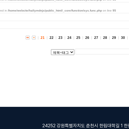
red in
/home/website/hallymdnjs/public_html/_core/function/sys.func.php
on line
95
21
22
23
24
25
26
27
28
29
30
24252 강원특별자치도 춘천시 한림대학길 1 