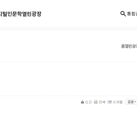
지털인문학
열린광장
통합
홈
열린광
신고
인쇄
스크랩