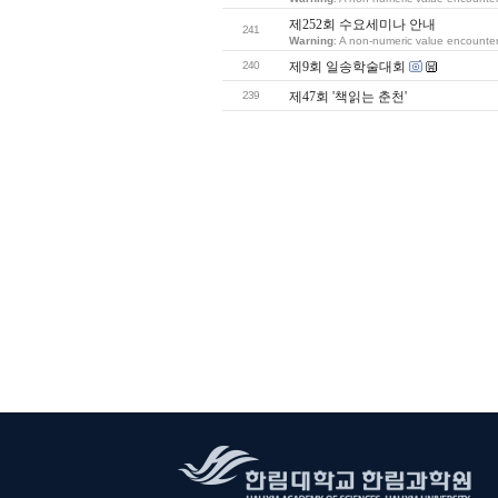
제252회 수요세미나 안내
241
Warning
: A non-numeric value encounte
240
제9회 일송학술대회
239
제47회 '책읽는 춘천'