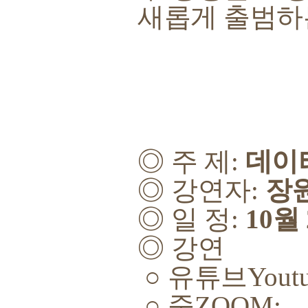
새롭게 출범하
◎
주 제
:
데이
◎
강연자
:
장
◎
일 정
:
10
월
◎
강연
○
유튜브
Yout
○
줌
ZOOM: