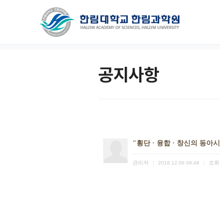
공지사항
"횡단 · 융합 · 창신의 동
관리자
조회
|
2018.12.06 09:48
|