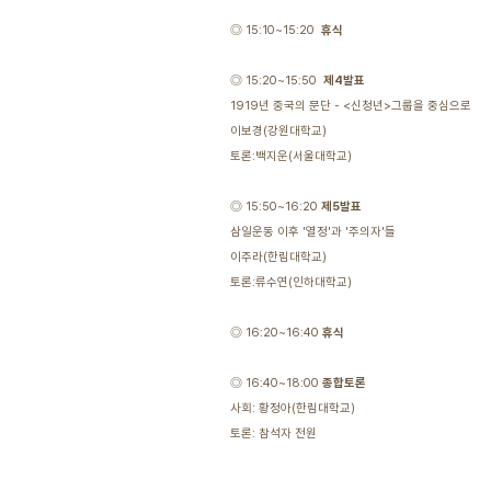
◎ 15:10~15:20
휴식
◎ 15:20~15:50
제4발표
1919년 중국의 문단 - <신청년>그룹을 중심으로
이보경(강원대학교)
토론:백지운(서울대학교)
◎ 15:50~16:20
제5발표
삼일운동 이후 '열정'과 '주의자'들
이주라(한림대학교)
토론:류수연(인하대학교)
◎ 16:20~16:40
휴식
◎ 16:40~18:00
종합토론
사회: 황정아(한림대학교)
토론: 참석자 전원