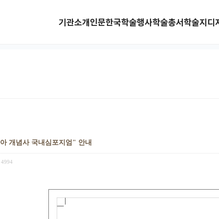
기관소개
인문한국
학술행사
학술총서
학술지
디
아시아 개념사 국내심포지엄" 안내
4994