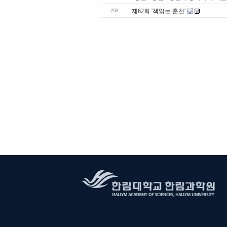
259
제62회 '책읽는 춘천'