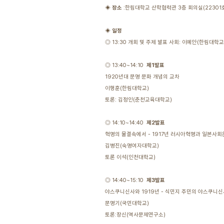
◈
장소
:한림대학교 산학협력관 3층 회의실(22301
◈
일정
◎ 13:30 개회 및 주제 발표 사회: 이예안(한림대학교
◎ 13:40~14:10
제1발표
1920년대 문명 문화 개념의 교차
이행훈(한림대학교)
토론: 김정인(춘천교육대학교)
◎ 14:10~14:40
제2발표
혁명의 물결속에서 - 1917년 러시아혁명과 일본사회
김병진(숙명여자대학교)
토론 이석(인천대학교)
◎ 14:40~15:10
제3발표
야스쿠니신사와 1919년 - 식민지 주민의 야스쿠니신사
문명기(국민대학교)
토론:장신(역사문제연구소)