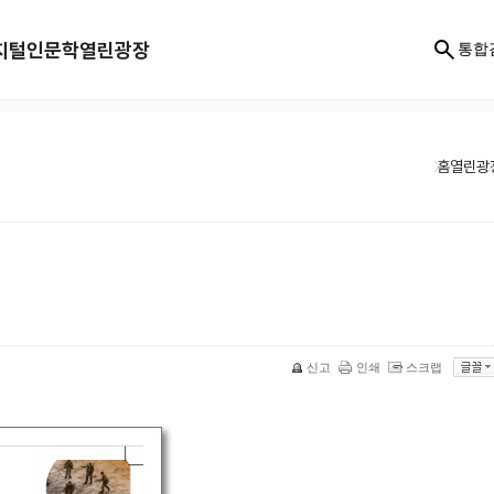
지털인문학
열린광장
통합
홈
열린광
신고
인쇄
스크랩