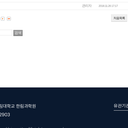
관리자
2018.11.26 17:17
처음목록
유관기
한림대학교 한림과학원
-2903