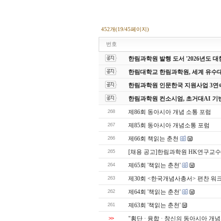
452개(19/45페이지)
번호
한림과학원 발행 도서 '2026년도
한림대학교 한림과학원, 세계 유수
한림과학원 인문한국 지원사업 3연
한림과학원 컨소시엄, 초거대AI 기
268
제86회 동아시아 개념 소통 포럼
267
제85회 동아시아 개념소통 포럼
266
제66회 책읽는 춘천
265
[채용 공고]한림과학원 HK연구교수
264
제65회 '책읽는 춘천'
263
제30회 <한국개념사총서> 편찬 워
262
제64회 '책읽는 춘천'
261
제63회 '책읽는 춘천'
>>
"횡단 · 융합 · 창신의 동아시아 