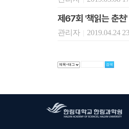
제67회 '책읽는 춘천'
관리자
2019.04.24 2
|