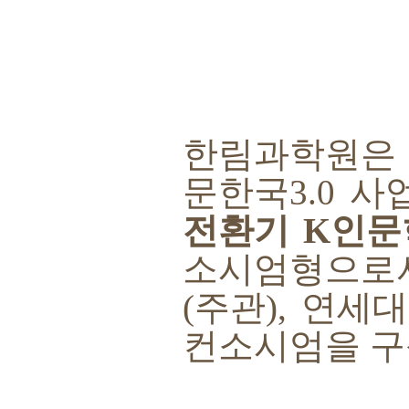
한림과학원
문한국
3.0
사
전환기
K
인문
소시엄형으로
(
주관
),
연세대
컨소시엄을 