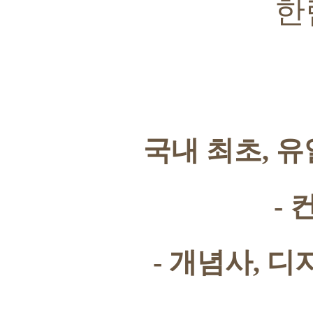
한
국내 최초
,
유
-
-
개념사
,
디