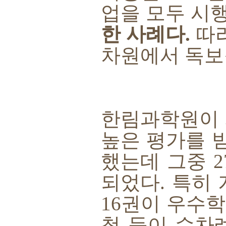
업을 모두 시
한 사례다
.
따
차원에서 독보
한림과학원이
높은 평가를 
했는데 그중
2
되었다
.
특히 
16
권이 우수
척 등이 수차