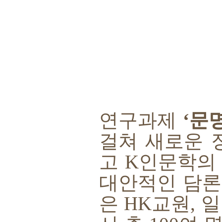
연구과제
‘
문
걸쳐 새로운 
고
K
인문학의
대안적인 담론
은
HK
교원
,
일