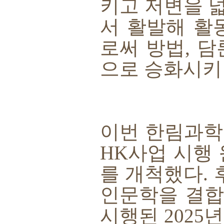
키고 저변을 
서 활발해 활
로써 방법
,
담
으로 승화시키
이번 한림과
HK
사업 시행
를 개척했다
.
인문학을 결합
시행된
2025
년