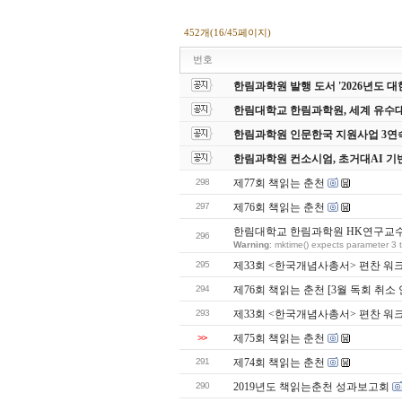
452개(16/45페이지)
번호
한림과학원 발행 도서 '2026년도
한림대학교 한림과학원, 세계 유수
한림과학원 인문한국 지원사업 3연
한림과학원 컨소시엄, 초거대AI 기
298
제77회 책읽는 춘천
297
제76회 책읽는 춘천
한림대학교 한림과학원 HK연구교수 
296
Warning
: mktime() expects parameter 3 t
295
제33회 <한국개념사총서> 편찬 워
294
제76회 책읽는 춘천 [3월 독회 취소 
293
제33회 <한국개념사총서> 편찬 워
>>
제75회 책읽는 춘천
291
제74회 책읽는 춘천
290
2019년도 책읽는춘천 성과보고회