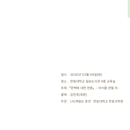
일시 : 2020년 02월 04일(화)
장소 : 한림대학교 일송도서관 4층 교육실
주제 : 『완벽에 대한 반론』 - 마이클 샌델 저-
발제 : 김민경(회원)
주관 : (사)책읽는 춘천 · 한림대학교 한림과학원