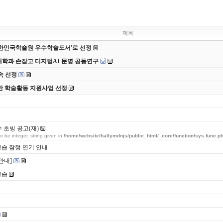
제목
 대한민국학술원 우수학술도서'로 선정
대학과 손잡고 디지털AI 문명 공동연구
속 선정
반 학술활동 지원사업 선정
초빙 공고(재)
o be integer, string given in
/home/website/hallymdnjs/public_html/_core/function/sys.func.p
크숍 잠정 연기 안내
안내]
크숍