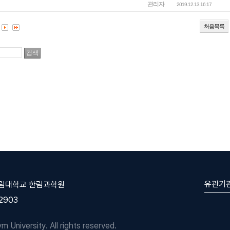
관리자
2019.12.13 16:17
처음목록
유관기
한림대학교 한림과학원
-2903
University. All rights reserved.