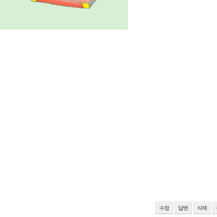
수정
답변
삭제