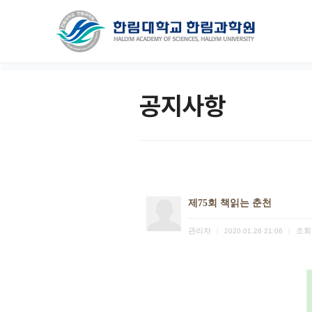
공지사항
제75회 책읽는 춘천
관리자
조회
|
2020.01.26 21:06
|