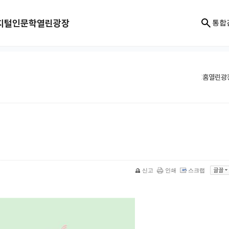
지털인문학
열린광장
통합
홈
열린광
신고
인쇄
스크랩