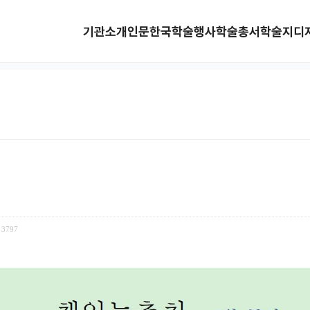
기관소개
인문한국
학술행사
학술총서
학술지
디
3797