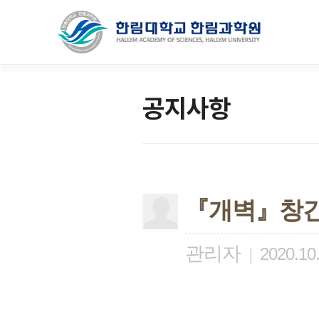
공지사항
『개벽』창간
관리자
|
2020.10