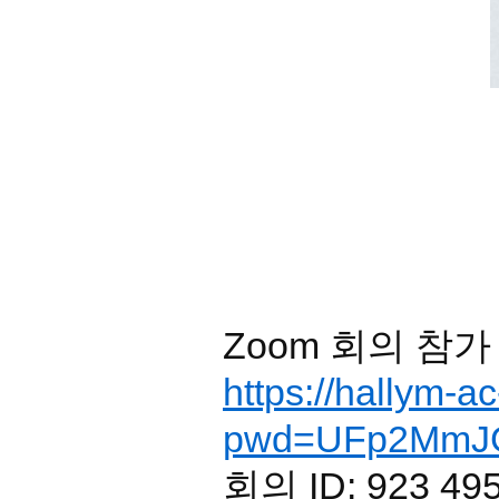
Zoom 회의 참가
https://hallym-
pwd=UFp2MmJG
회의 ID: 923 49