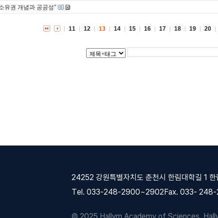
 소유권 개념과 공공성"
11
12
13
14
15
16
17
18
19
20
24252 강원특별자치도 춘천시 한림대학길 1 
Tel. 033-248-2900~2902
Fax. 033- 248
© 2025 Hallym Academy of Sciences, Hallym 