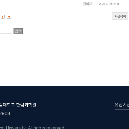
관리자
2020.12.09 15:30
처음목록
유관기
한림대학교 한림과학원
-2903
University. All rights reserved.