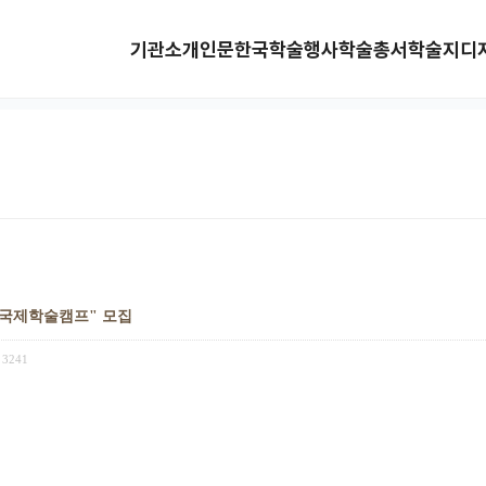
기관소개
인문한국
학술행사
학술총서
학술지
디
생 국제학술캠프" 모집
3241