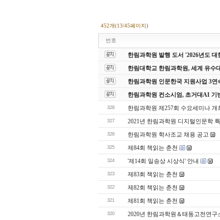
452개(13/45페이지)
번호
한림과학원 발행 도서 '2026년도
한림대학교 한림과학원, 세계 유수
한림과학원 인문한국 지원사업 3연
한림과학원 컨소시엄, 초거대AI 기
328
한림과학원 제257회 수요세미나 개
327
2021년 한림과학원 디지털인문학 
326
한림과학원 학사조교 채용 공고
325
제84회 책읽는 춘천
324
'제14회 일송상 시상식' 안내
323
제83회 책읽는 춘천
322
제82회 책읽는 춘천
321
제81회 책읽는 춘천
320
2020년 한림과학원＆태동고전연