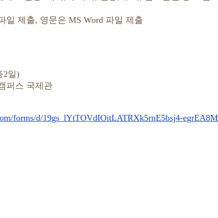
 제출, 영문은 MS Word 파일 제출
총2일)
회캠퍼스 국제관
e.com/forms/d/19gs_lYtTOVdIOitLATRXk5rnE5bsj4-egrEA8M