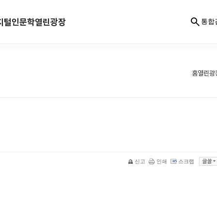
지털인문학
열린광장
통합
홈
열린광
신고
인쇄
스크랩