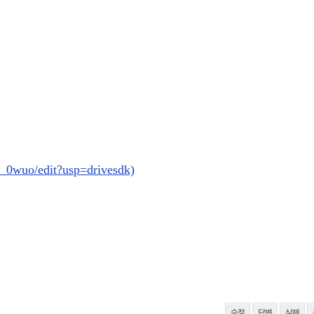
_0wuo/edit?usp=drivesdk)
수정
답변
삭제