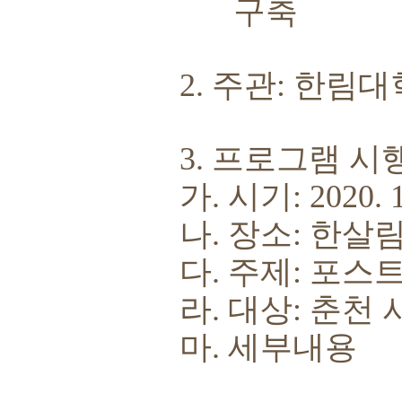
구축
2.
주관
:
한림대
3.
프로그램 시
가
.
시기
: 2020. 
나
.
장소
:
한살림
다
.
주제
:
포스트
라
.
대상
:
춘천 
마
.
세부내용