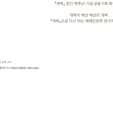
『개벽』 창간 백주년 기념 공동기획 
개벽의 백년 백년의 개벽
『개벽』으로 다시 여는 매체인문학 연구의
 오후 2시
홈페이지
https://ddmh.skku.edu