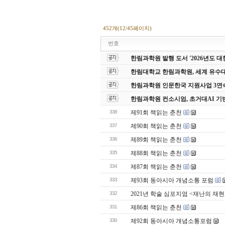
452개(12/45페이지)
번호
한림과학원 발행 도서 '2026년도
한림대학교 한림과학원, 세계 유수
한림과학원 인문한국 지원사업 3연
한림과학원 컨소시엄, 초거대AI 기
338
제91회 책읽는 춘천
337
제90회 책읽는 춘천
336
제89회 책읽는 춘천
335
제88회 책읽는 춘천
334
제87회 책읽는 춘천
333
제93회 동아시아 개념소통 포럼
332
2021년 학술 심포지엄 <재난의 재현
331
제86회 책읽는 춘천
330
제92회 동아시아 개념소통포럼