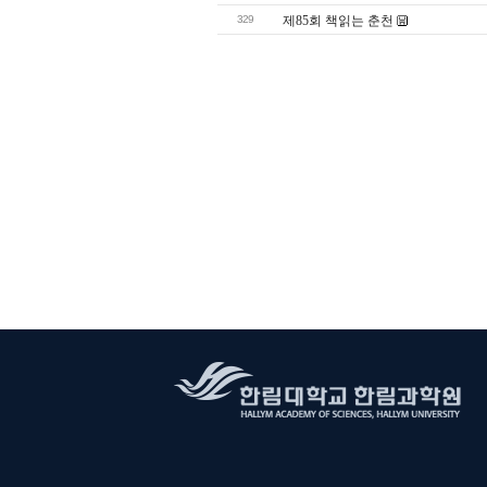
329
제85회 책읽는 춘천