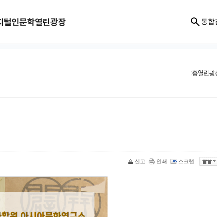
지털인문학
열린광장
통합
홈
열린광
신고
인쇄
스크랩