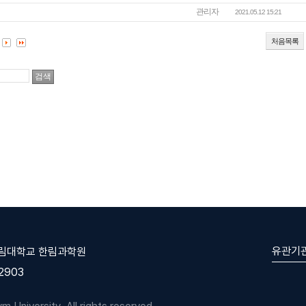
관리자
2021.05.12 15:21
처음목록
유관기
한림대학교 한림과학원
-2903
University. All rights reserved.