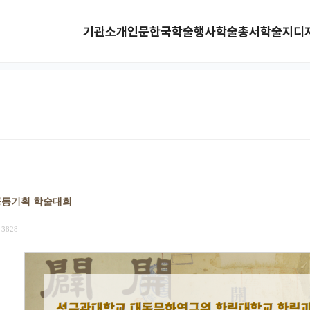
기관소개
인문한국
학술행사
학술총서
학술지
디
공동기획 학술대회
3828