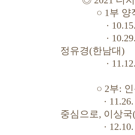
◎
2021
디지
○
1
부 양
· 10.15. 
· 10.29. 
정유경
(
한남대
)
· 11.12. 
○
2
부
:
인
· 11.26. 
중심으로
,
이상국
· 12.10. 