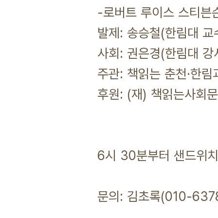
-로버트 루이스 스티븐슨
발제: 송승철(한림대 교
사회: 권은경(한림대 강
주관: 책읽는 춘천·한
후원: (재) 책읽는사회
6시 30분부터 샌드위치
문의: 김초록(010-6378