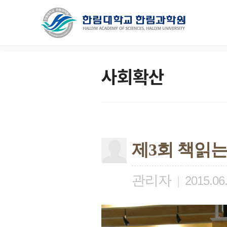
사회확산
제3회 책읽는
관리자
|
2015.06