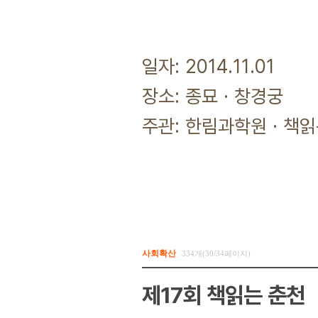
일자: 2014.11.01
장소: 종묘 · 창경궁
주관: 한림과학원 · 책
사회확산
334개(30/34페이지)
제17회 책읽는 춘천