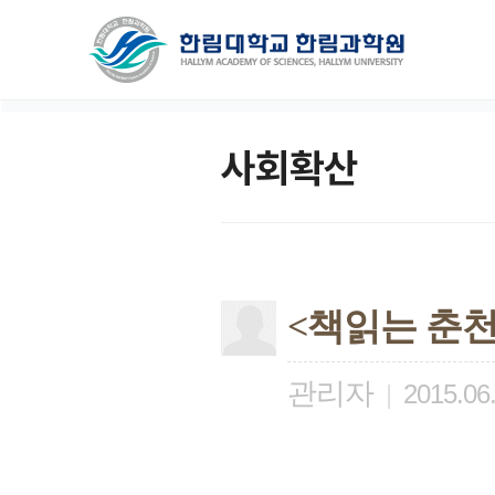
사회확산
<책읽는 춘천
관리자
|
2015.06