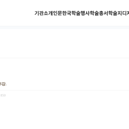
기관소개
인문한국
학술행사
학술총서
학술지
디
3강.
850