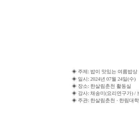
◈
주제
: 밥이 맛있는 여름밥상
◈
일시:
2024
년 07
월 24
일
(수
)
◈
장소
: 한살림춘천 활동실
◈
강사
: 채송미(요리연구가) /
◈
주관
: 한살림춘천
·
한림대학