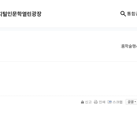
지털인문학
열린광장
통합
홈
학술행
신고
인쇄
스크랩