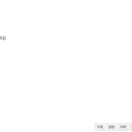
다!
수정
답변
삭제