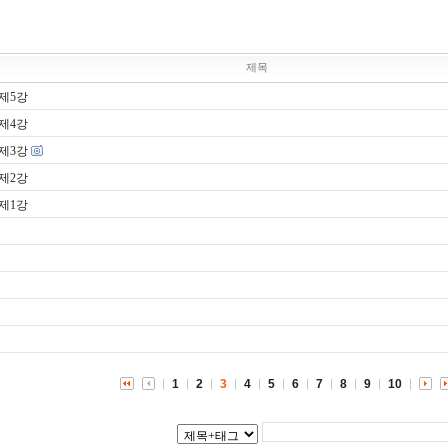
제목
제5강
제4강
제3강
제2강
제1강
1
2
3
4
5
6
7
8
9
10