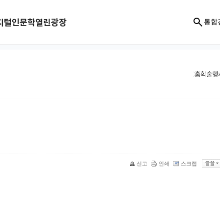
지털인문학
열린광장
통합
홈
학술행
신고
인쇄
스크랩