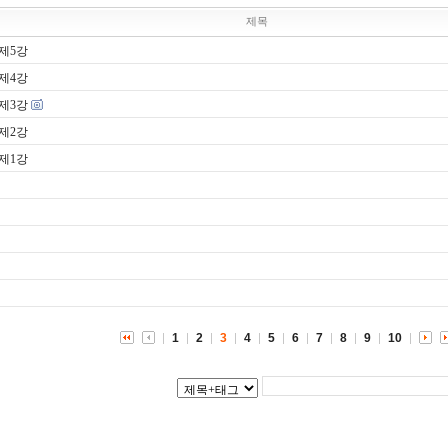
제목
제5강
제4강
제3강
제2강
제1강
1
2
3
4
5
6
7
8
9
10