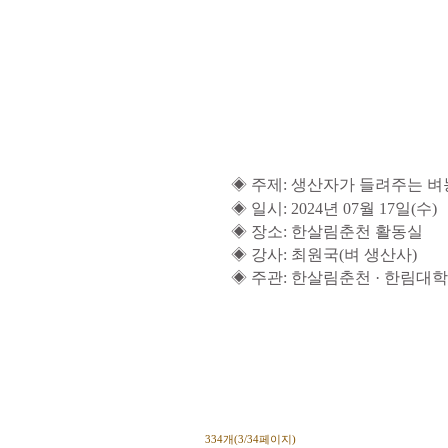
◈
주제
: 생산자가 들려주는 
◈
일시:
2024
년 07
월 17
일
(수
)
◈
장소
: 한살림춘천 활동실
◈
강사
: 최원국(벼 생산사)
◈
주관
: 한살림춘천
·
한림대학
334개(3/34페이지)