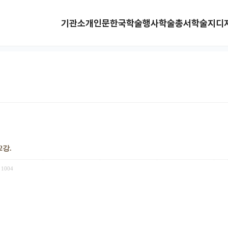
기관소개
인문한국
학술행사
학술총서
학술지
디
2강.
1004