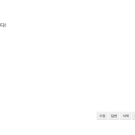
다!
수정
답변
삭제