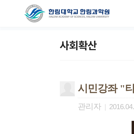
사회확산
시민강좌 "티
관리자
|
2016.04