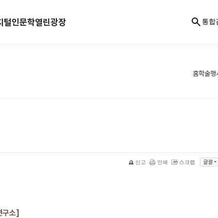
지털인문학
열린광장
통합
홈
학술행
신고
인쇄
스크랩
연구소]