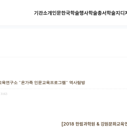
기관소개
인문한국
학술행사
학술총서
학술지
디
화교육연구소 "온가족 인문교육프로그램" 역사탐방
3163
[2018 한림과학원 & 강원문화교육