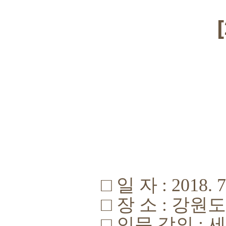
□
일 자
: 2018. 7
□
장 소
:
강원
□
인문 강의 :