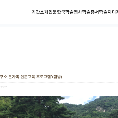
기관소개
인문한국
학술행사
학술총서
학술지
디
연구소 온가족 인문교육 프로그램’(탐방)
3332