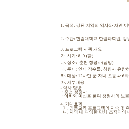
1.
목적
:
강원 지역의 역사와 자연 
2.
주관
:
한림대학교 한림과학원
,
강
3.
프로그램 시행 개요
가
.
시기
:
8. 9.(
금)
나
.
장소
:
춘천 청평사
(
탐방
)
다
.
주제
:
인제 장수들
,
청평사 유람
라
.
대상
: 12
사단 군 자녀 초등
4~6
학
마
.
세부내용
- 역사 탐방
· 춘천 청평사
· 아빠와 미션을 풀며 청평사의 보
4. 기대효과
가. 인문교육 프로그램의 지속 및 
나. 지역 내 다양한 단체·조직과의