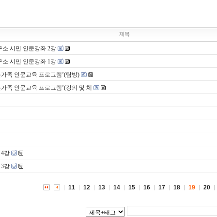
제목
구소 시민 인문강좌 2강
구소 시민 인문강좌 1강
온가족 인문교육 프로그램’(탐방)
온가족 인문교육 프로그램’(강의 및 체
 4강
 3강
11
12
13
14
15
16
17
18
19
20