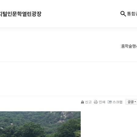
지털인문학
열린광장
통합
홈
학술행
신고
인쇄
스크랩