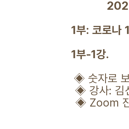
20
1부: 코로나 1
1부-1강.
◈
숫자로 보
◈ 강사: 김선
◈ Zoom 진