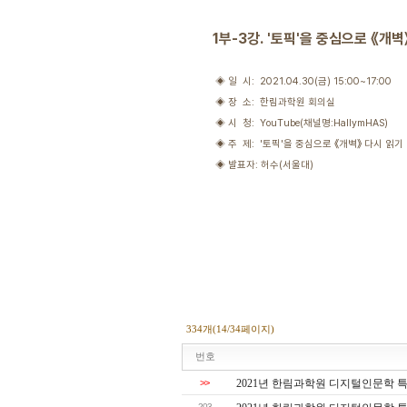
1부-3강. '토픽'을 중심으로 《개벽
◈ 일 시: 2021.04.30(금) 15:00~17:00
◈ 장 소: 한림과학원 회의실
◈ 시 청: YouTube(채널명:HallymHAS)
◈ 주 제: '토픽'을 중심으로 《개벽》 다시 읽기
◈ 발표자: 허수(서울대)
334개(14/34페이지)
번호
>>
2021년 한림과학원 디지털인문학 특
203