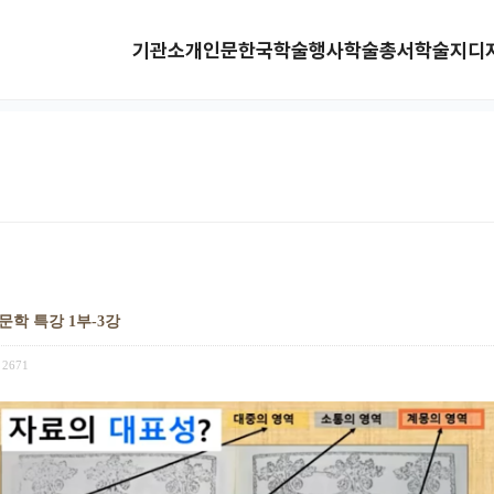
기관소개
인문한국
학술행사
학술총서
학술지
디
문학 특강 1부-3강
2671