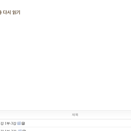
》 다시 읽기
제목
강 1부-3강