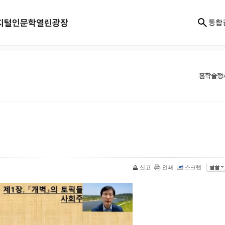
지털인문학
열린광장
통합
홈
학술행
신고
인쇄
스크랩