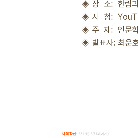
◈ 장 소: 한림과
◈ 시 청: YouTub
◈ 주 제: 인문학 
◈ 발표자: 최운호
사회확산
334개(13/34페이지)