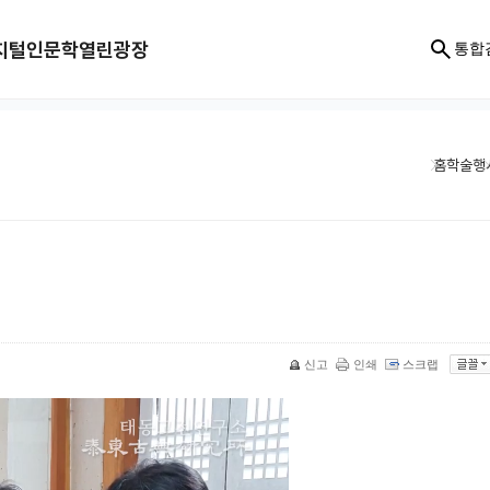
지털인문학
열린광장
통합
홈
학술행
신고
인쇄
스크랩