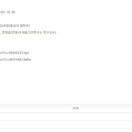
00~15:30
김세정(충남대 철학과)
길(한림대 태동고전연구소 연구교수)
tch?v=SXiKKVZ21pU
atch?v=AK5YlMJ3eBw
제목