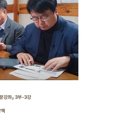
강좌」 3부-3강
방책