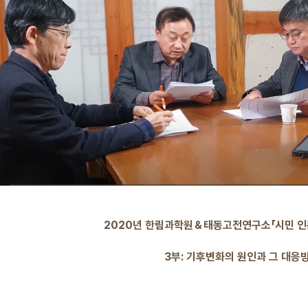
2020년 한림과학원＆태동고전연구소「시민 인문
3부: 기후변화의 원인과 그 대응