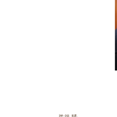
3부-3강. 토론.