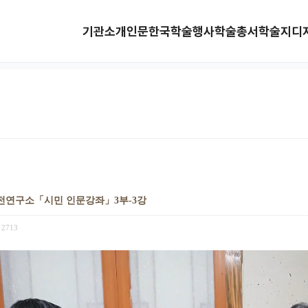
기관소개
인문한국
학술행사
학술총서
학술지
디
전연구소「시민 인문강좌」3부-3강
2713