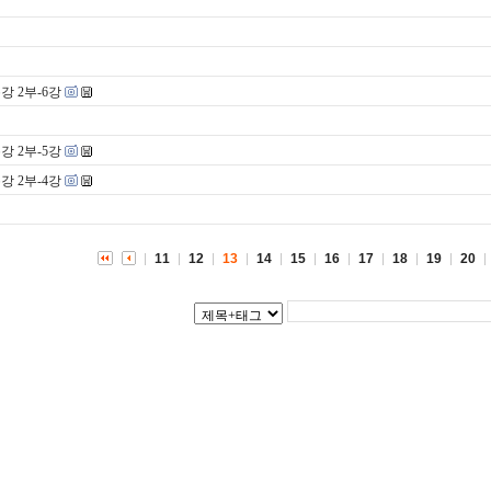
강 2부-6강
강 2부-5강
강 2부-4강
11
12
13
14
15
16
17
18
19
20