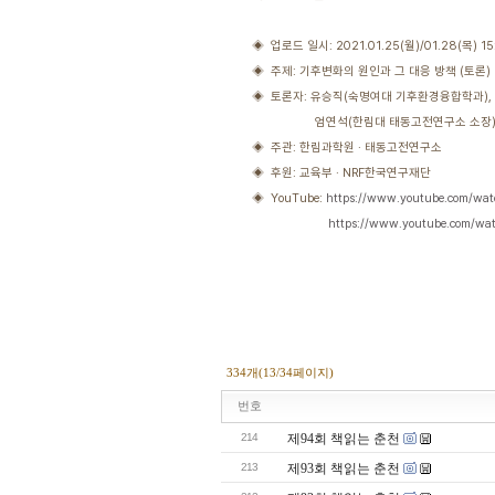
◈ 업로드 일시: 2021.01.25(월)/01.28(목) 15:
◈ 주제: 기후변화의 원인과 그 대응 방책 (토론)
◈ 토론자: 유승직(숙명여대 기후환경융합학과), 
엄연석(한림대 태동고전연구소 소장), 한정
◈ 주관: 한림과학원 · 태동고전연구소
◈ 후원: 교육부 · NRF한국연구재단
◈ YouTube:
https://www.youtube.com/wa
https://www.youtube.com/w
334개(13/34페이지)
번호
214
제94회 책읽는 춘천
213
제93회 책읽는 춘천