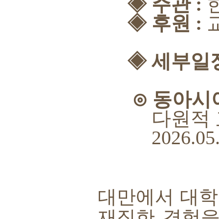
◈
주관 :
◈
후원 :
◈
세부일
⊙ 동아시아
다원적 교육 
2026.05.14
대만에서 대학 
재직한 경험을