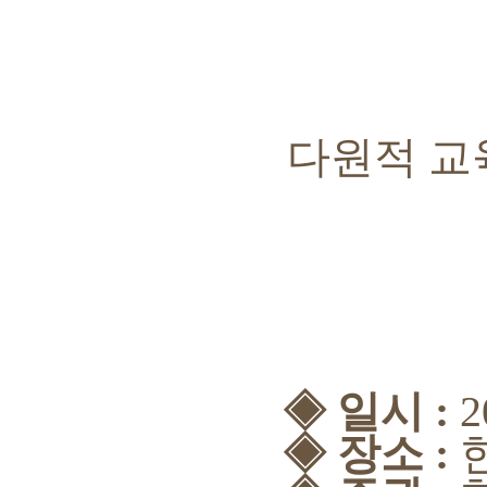
다원적 교육
◈ 일시 :
2
◈ 장소 :